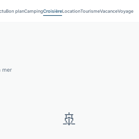
ctu
Bon plan
Camping
Croisière
Location
Tourisme
Vacance
Voyage
n mer
🚢